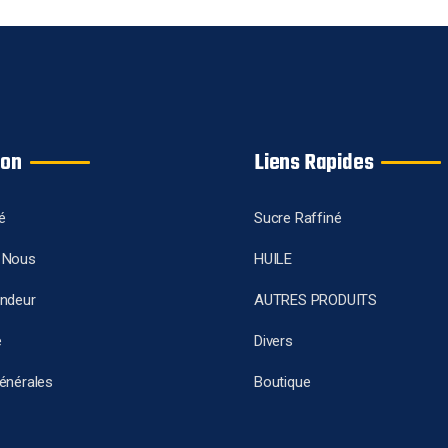
ion
Liens Rapides
é
Sucre Raffiné
 Nous
HUILE
endeur
AUTRES PRODUITS
e
Divers
énérales
Boutique