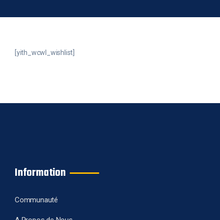
[yith_wcwl_wishlist]
Information
Communauté