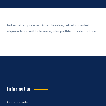
Nullam ut tempor eros. Donec faucibus, velit et imperdiet
aliquam, lacus velit luctus urna, vitae porttitor orci libero id felis.
Information
Communauté